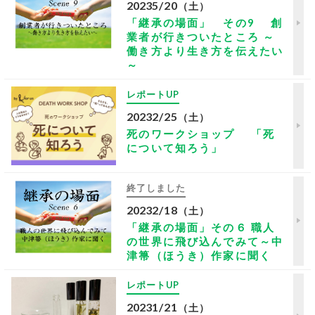
2023
5/20
（土）
「継承の場面」 その9 創
業者が行きついたところ ～
働き方より生き方を伝えたい
～
レポートUP
2023
2/25
（土）
死のワークショップ 「死
について知ろう」
終了しました
2023
2/18
（土）
「継承の場面」その６ 職人
の世界に飛び込んでみて～中
津箒（ほうき）作家に聞く
レポートUP
2023
1/21
（土）