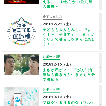
える。 ～やわらかい公共圏
の未来～
終了しました
2018
12/22
（土）
子どもも大人もみちにでよ
う！～「子育て」×「まちづ
くり」で暮らしをさらに楽し
く！～
レポートUP
2018
12/15
（土）
まさか私が？！ “がん” 治
療法も働き方も生き方も自分
で決める
レポートUP
2018
10/13
（土）
ブログ・ＳＮＳの○（マル）