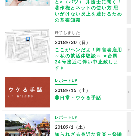
と×（バツ） 弁護士に聞く！
著作権とネットの使い方 思
いがけない炎上を避けるため
の基礎知識
終了しました
2018
9/30
（日）
ここがヘンだよ！障害者雇用
～私の就活体験談～ ※台風
24号接近に伴い中止致しま
す※
レポートUP
2018
9/15
（土）
非日常・ウケる手話
レポートUP
2018
9/1
（土）
知られざる身近な音楽～祭囃