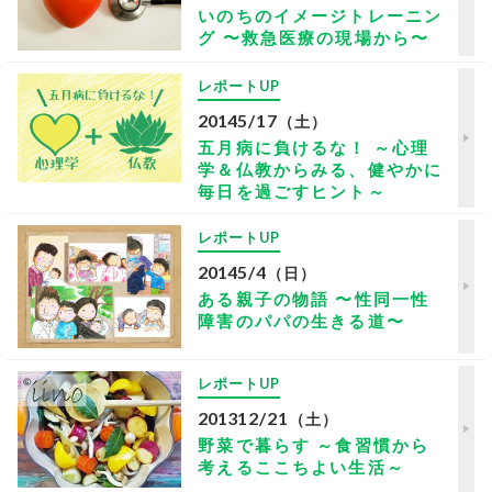
いのちのイメージトレーニン
グ 〜救急医療の現場から〜
レポートUP
2014
5/17
（土）
五月病に負けるな！ ～心理
学＆仏教からみる、健やかに
毎日を過ごすヒント～
レポートUP
2014
5/4
（日）
ある親子の物語 〜性同一性
障害のパパの生きる道〜
レポートUP
2013
12/21
（土）
野菜で暮らす ～食習慣から
考えるここちよい生活～