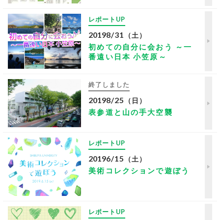
レポートUP
2019
8/31
（土）
初めての自分に会おう ～一
番遠い日本 小笠原～
終了しました
2019
8/25
（日）
表参道と山の手大空襲
レポートUP
2019
6/15
（土）
美術コレクションで遊ぼう
レポートUP