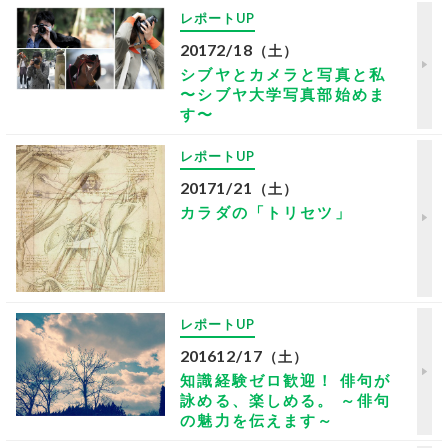
レポートUP
2017
2/18
（土）
シブヤとカメラと写真と私
〜シブヤ大学写真部始めま
す〜
レポートUP
2017
1/21
（土）
カラダの「トリセツ」
レポートUP
2016
12/17
（土）
知識経験ゼロ歓迎！ 俳句が
詠める、楽しめる。 ～俳句
の魅力を伝えます～