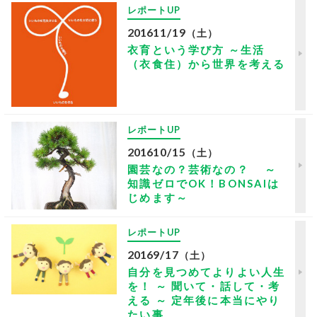
レポートUP
2016
11/19
（土）
衣育という学び方 ～生活
（衣食住）から世界を考える
レポートUP
2016
10/15
（土）
園芸なの？芸術なの？ ～
知識ゼロでOK！BONSAIは
じめます～
レポートUP
2016
9/17
（土）
自分を見つめてよりよい人生
を！ ～ 聞いて・話して・考
える ～ 定年後に本当にやり
たい事