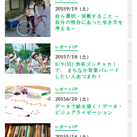
2015
9/19
（土）
自ら選択・決断すること ～
自分の性分にあった生き方を
考える～
レポートUP
2015
7/18
（土）
8/9(日) 渋谷ズンチャカ！
で、 まちなか音楽パレード
したい人あつまれ！
レポートUP
2015
6/20
（土）
データで絵を描く！データ・
ビジュアライゼーション
レポートUP
2015
5/16
（土）