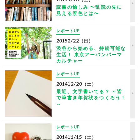
読書の愉しみ 〜乱読の先に
見える景色とは〜
レポートUP
2015
2/22
（日）
渋谷から始める、持続可能な
生活！ 東京アーバンパーマ
カルチャー
レポートUP
2014
12/20
（土）
最近、文字書いてる？ ～皆
で筆書き年賀状をつくろう！
～
レポートUP
2014
11/15
（土）