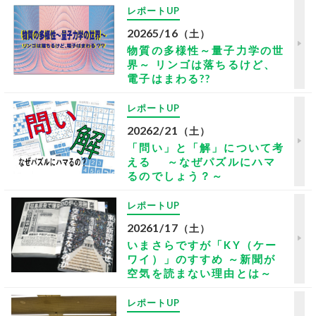
レポートUP
2026
5/16
（土）
物質の多様性～量子力学の世
界～ リンゴは落ちるけど、
電子はまわる??
レポートUP
2026
2/21
（土）
「問い」と「解」について考
える ～なぜパズルにハマ
るのでしょう？～
レポートUP
2026
1/17
（土）
いまさらですが「KY（ケー
ワイ）」のすすめ ～新聞が
空気を読まない理由とは～
レポートUP