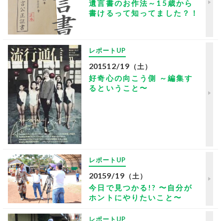
遺言書のお作法～15歳から
書けるって知ってました？！
レポートUP
2015
12/19
（土）
好奇心の向こう側 ～編集す
るということ〜
レポートUP
2015
9/19
（土）
今日で見つかる!? 〜自分が
ホントにやりたいこと〜
レポートUP