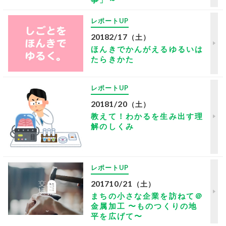
レポートUP
2018
2/17
（土）
ほんきでかんがえるゆるいは
たらきかた
レポートUP
2018
1/20
（土）
教えて！わかるを生み出す理
解のしくみ
レポートUP
2017
10/21
（土）
まちの小さな企業を訪ねて＠
金属加工 〜ものつくりの地
平を広げて〜