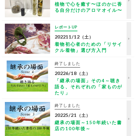
植物で心を癒す〜ほのかに香
る自分だけのアロマオイル〜
レポートUP
2022
11/12
（土）
着物初心者のための「リサイ
クル着物」選び方入門
終了しました
2022
6/18
（土）
「継承の場面」その4～聴き
語る、それぞれの「家ものが
たり」
終了しました
2022
5/21
（土）
継承の場面～150年続いた書
店の100年後～