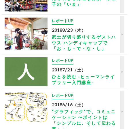
子の「いま」
レポートUP
2018
8/23
（木）
武士が切り盛りするゲストハ
ウス ハンディキャップで
「お・も・て・な・し」
レポートUP
2018
7/21
（土）
ひとを読む -ヒューマンライ
ブラリー入門講座-
レポートUP
2018
6/16
（土）
“グラフィック“で、コミュニ
ケーション 〜ポイントは
「シンプルに、そして伝わる
事」～