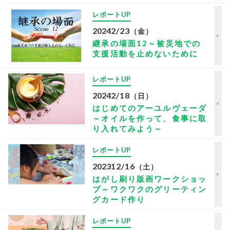
レポートUP
2024
2/23
（金）
継承の場面12～被災地での
支援活動を止めないために
レポートUP
2024
2/18
（日）
はじめてのアーユルヴェーダ
～オイルを作って、食事に取
り入れてみよう～
レポートUP
2023
12/16
（土）
はがし刷り版画ワークショッ
プ～ワクワクのグリーティン
グカード作り
レポートUP