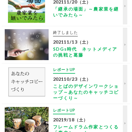
2021
11/20
（土）
「継承の場面」～農家業を継
いでみたら～
終了しました
2021
11/13
（土）
SDGs時代 ネットメディア
の挑戦と葛藤
レポートUP
2021
10/23
（土）
ことばのデザインワークショ
ップ～あなたのキャッチコピ
ーづくり～
レポートUP
2021
9/18
（土）
フレームドラム作家とつくる