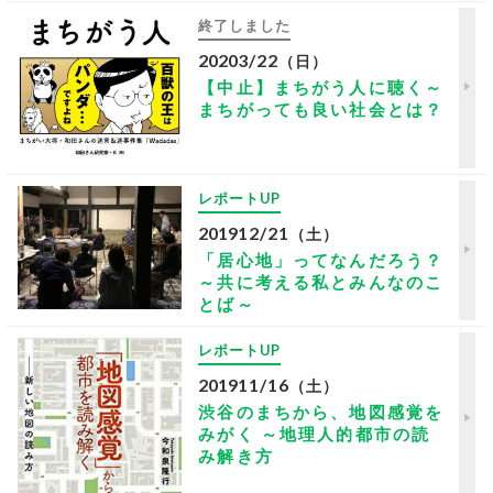
終了しました
2020
3/22
（日）
【中止】まちがう人に聴く～
まちがっても良い社会とは？
レポートUP
2019
12/21
（土）
「居心地」ってなんだろう？
～共に考える私とみんなのこ
とば～
レポートUP
2019
11/16
（土）
渋谷のまちから、地図感覚を
みがく ～地理人的都市の読
み解き方