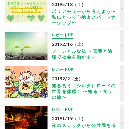
2019
5/18
（土）
ポリアモリーから考えよう〜
私にとって心地よいパートナ
ーシップ〜
レポートUP
2019
2/16
（土）
ソーシャルな法 ～言葉と論
理で社会を動かす～
レポートUP
2019
2/2
（土）
知る食う（シルク）ロードの
世界を体感！ 〜知る・食う
の編〜
レポートUP
2019
1/19
（土）
夜のスナックから公共圏を考