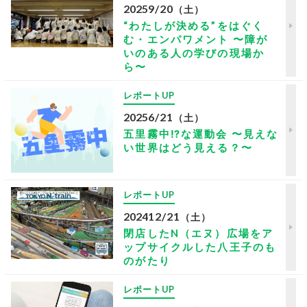
2025
9/20
（土）
“わたしが決める”をはぐく
む・エンパワメント 〜障が
いのある人の学びの現場か
ら〜
レポートUP
2025
6/21
（土）
五里霧中⁉な運動会 〜見えな
い世界はどう見える？〜
レポートUP
2024
12/21
（土）
閉店したN（エヌ）広場をア
ップサイクルした八王子のも
のがたり
レポートUP