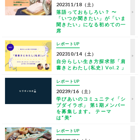
2023
11/18
（土）
落語っておもしろい？ 〜
「いつか聞きたい」が「いま
聞きたい」になる初めての一
席
レポートUP
2023
10/14
（土）
自分らしい生き方探求部「肩
書きとわたし(私史) Vol.2 」
レポートUP
2023
9/16
（土）
学びあいのコミュニティ「シ
ブダイラボ」 第1期メンバー
を募集します。 テーマ
は“美”
レポートUP