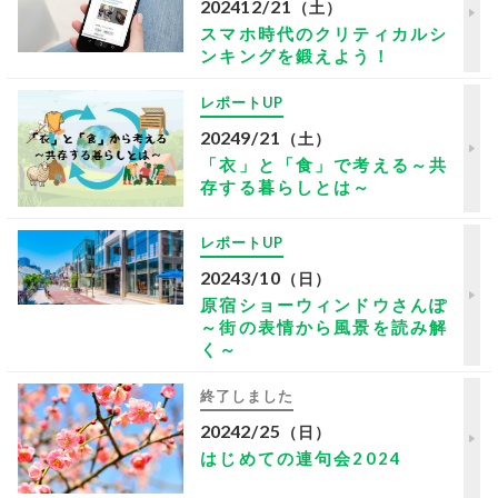
2024
12/21
（土）
スマホ時代のクリティカルシ
ンキングを鍛えよう！
レポートUP
2024
9/21
（土）
「衣」と「食」で考える～共
存する暮らしとは～
レポートUP
2024
3/10
（日）
原宿ショーウィンドウさんぽ
～街の表情から風景を読み解
く～
終了しました
2024
2/25
（日）
はじめての連句会2024