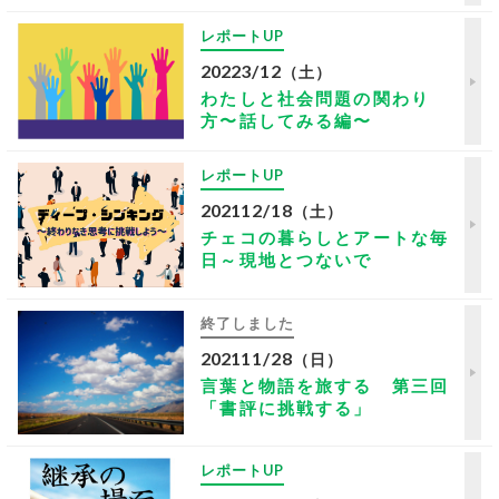
レポートUP
2022
3/12
（土）
わたしと社会問題の関わり
方〜話してみる編〜
レポートUP
2021
12/18
（土）
チェコの暮らしとアートな毎
日～現地とつないで
終了しました
2021
11/28
（日）
言葉と物語を旅する 第三回
「書評に挑戦する」
レポートUP