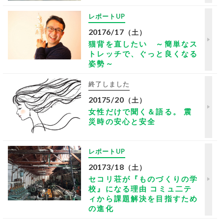
レポートUP
2017
6/17
（土）
猫背を直したい ～簡単なス
トレッチで、ぐっと良くなる
姿勢～
終了しました
2017
5/20
（土）
女性だけで聞く＆語る。 震
災時の安心と安全
レポートUP
2017
3/18
（土）
セコリ荘が『ものづくりの学
校』になる理由 コミュ二テ
ィから課題解決を目指すため
の進化