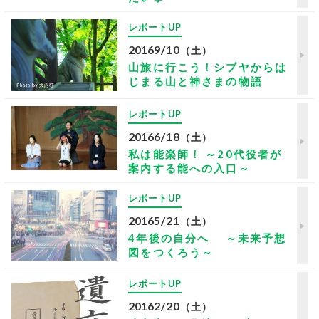
レポートUP
2016
9/10
（土）
山旅に行こう！シブヤからは
じまる山と神さまの物語
レポートUP
2016
6/18
（土）
私は能楽師！ ～20代役者が
案内する能への入口～
レポートUP
2016
5/21
（土）
4年後の自分へ ～未来予想
図をつくろう～
レポートUP
2016
2/20
（土）