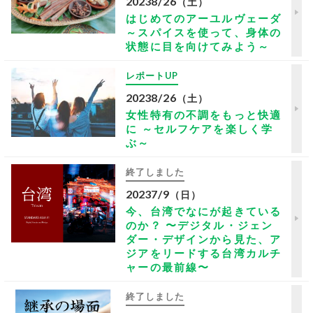
2023
8/26
（土）
はじめてのアーユルヴェーダ
～スパイスを使って、身体の
状態に目を向けてみよう～
レポートUP
2023
8/26
（土）
女性特有の不調をもっと快適
に ～セルフケアを楽しく学
ぶ～
終了しました
2023
7/9
（日）
今、台湾でなにが起きている
のか？ 〜デジタル・ジェン
ダー・デザインから見た、ア
ジアをリードする台湾カルチ
ャーの最前線〜
終了しました