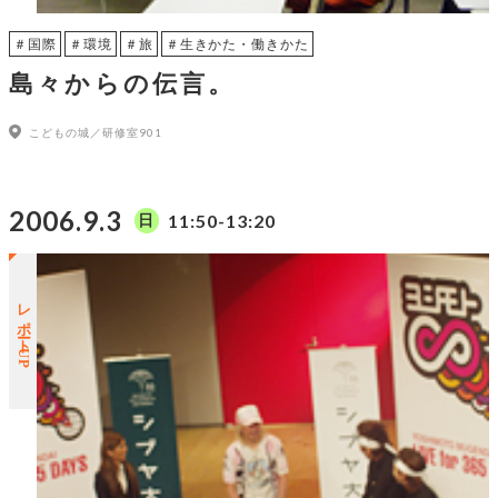
＃国際
＃環境
＃旅
＃生きかた・働きかた
島々からの伝言。
こどもの城／研修室901
2006.9.3
11:50-13:20
日
レポートUP