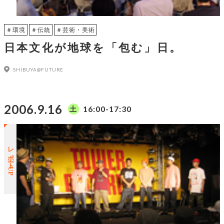
＃環境
＃伝統
＃芸術・美術
日本文化が地球を「包む」日。
SHIBUYA@FUTURE
2006.9.16
16:00-17:30
土
レポートUP