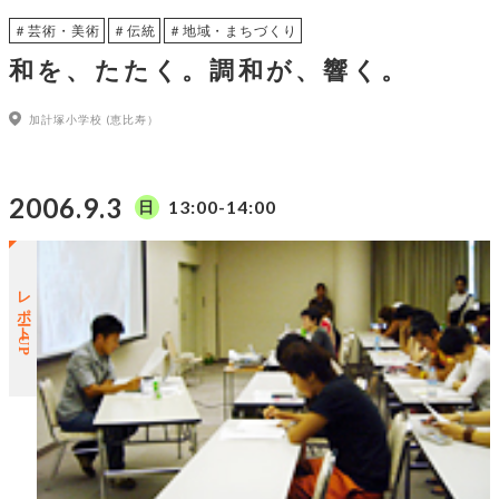
＃芸術・美術
＃伝統
＃地域・まちづくり
和を、たたく。調和が、響く。
加計塚小学校 (恵比寿）
2006.9.3
13:00-14:00
日
レポートUP