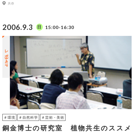
共存
2006.9.3
15:00-16:30
日
レポートUP
＃環境
＃自然科学
＃芸術・美術
銅金博士の研究室 植物共生のススメ