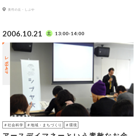
美竹の丘・しぶや
2006.10.21
13:00-14:00
土
レポートUP
＃社会科学
＃地域・まちづくり
＃環境
アースデイマネーという素敵なお金