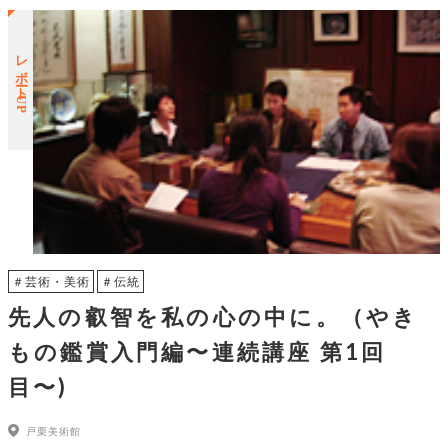
レポートUP
＃芸術・美術
＃伝統
先人の叡智を私の心の中に。（やき
もの鑑賞入門編〜連続講座 第1回
目〜)
戸栗美術館