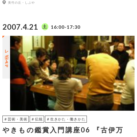
美竹の丘・しぶや
2007.4.21
16:00-17:30
土
レポートUP
＃芸術・美術
＃伝統
＃生きかた・働きかた
やきもの鑑賞入門講座06 『古伊万