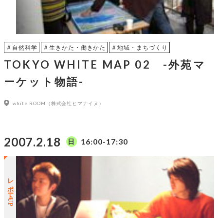
＃自然科学
＃生きかた・働きかた
＃地域・まちづくり
TOKYO WHITE MAP 02 -外苑マ
ーケット物語-
white ROOM（株式会社ヒマナイヌ）
2007.2.18
16:00-17:30
日
レポートUP