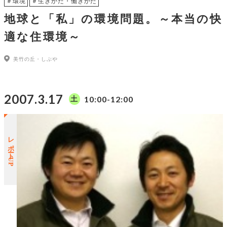
＃環境
＃生きかた・働きかた
地球と「私」の環境問題。～本当の快
適な住環境～
美竹の丘・しぶや
2007.3.17
10:00-12:00
土
レポートUP