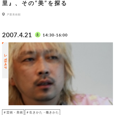
里』、その“美”を探る
戸栗美術館
2007.4.21
14:30-16:00
土
レポートUP
＃芸術・美術
＃生きかた・働きかた