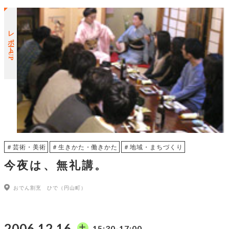
レポートUP
＃芸術・美術
＃生きかた・働きかた
＃地域・まちづくり
今夜は、無礼講。
おでん割烹 ひで（円山町）
2006.12.16
15:30-17:00
土