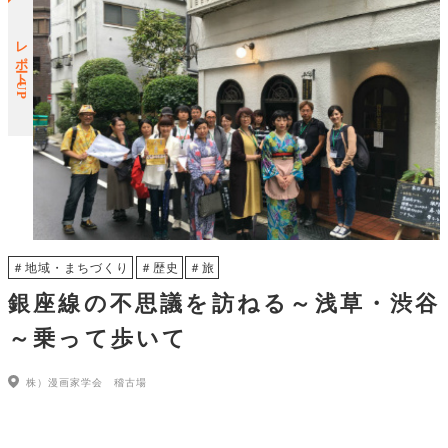
レポートUP
＃地域・まちづくり
＃歴史
＃旅
銀座線の不思議を訪ねる～浅草・渋谷
～乗って歩いて
株）漫画家学会 稽古場