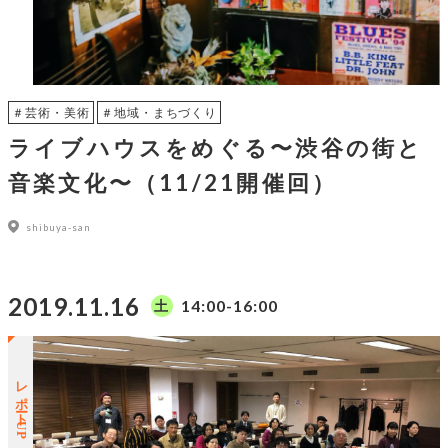
＃芸術・美術
＃地域・まちづくり
ライブハウスをめぐる〜渋谷の街と
音楽文化〜（11/21開催回）
shibuya-san
2019.11.16
14:00-16:00
土
レポートUP