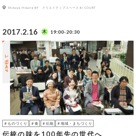
Shibuya Hikarie 8F クリエイティブスペース 8/ COURT
2017.2.16
19:00-20:30
木
レポートUP
＃ものづくり
＃食
＃伝統
＃地域・まちづくり
伝統の味を100年先の世代へ