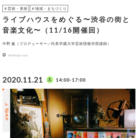
＃芸術・美術
＃地域・まちづくり
ライブハウスをめぐる〜渋谷の街と
音楽文化〜（11/16開催回）
中野 薫（プロデューサー／尚美学園大学芸術情報学部講師）
shibuya-san
2020.11.21
14:00-17:00
土
レポートUP