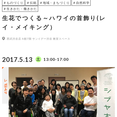
＃ものづくり
＃伝統
＃地域・まちづくり
＃自然科学
＃生きかた・働きかた
生花でつくる～ハワイの首飾り(レ
イ・メイキング）
西武渋谷店 A館7階 サンイデー渋谷 教室スペース
2017.5.13
13:00-17:00
土
レポートUP