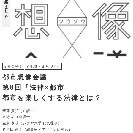
終了しました
＃社会科学
＃地域・まちづくり
都市想像会議
第8回「法律×都市」
都市を楽しくする法律とは？
齋藤 貴弘（弁護士）
水野 祐（弁護士）
左京 泰明（シブヤ大学 代表理事）
紫牟田 伸子（編集家／デザイン研究家）