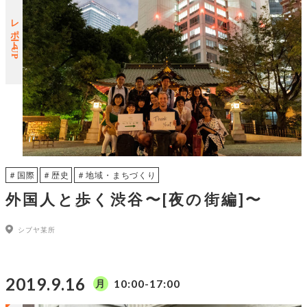
レポートUP
＃国際
＃歴史
＃地域・まちづくり
外国人と歩く渋谷〜[夜の街編]〜
シブヤ某所
2019.9.16
10:00-17:00
月