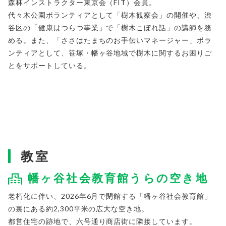
森林インストラクター東京会（FIT）会員。
代々木公園ボランティアとして「樹木観察会」の開催や、渋
谷区の「健康はつらつ事業」で「樹木こぼれ話」の講師を務
める。また、「ささはたまちのお手伝いマネージャー」ボラ
ンティアとして、笹塚・幡ヶ谷地域で樹木に関するお困りご
とをサポートしている。
教室
幡ヶ谷社会教育館うらの空き地
老朽化に伴い、2026年6月で閉館する「幡ヶ谷社会教育館」
の裏にある
約2,300平米の広大な
空き地。
都営住宅の跡地で、六号通り商店街に隣接しています。