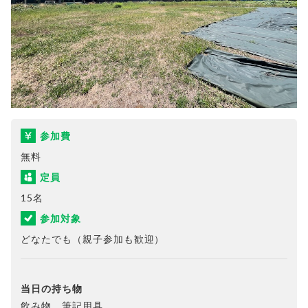
参加費
無料
定員
15名
参加対象
どなたでも（親子参加も歓迎）
当日の持ち物
飲み物、筆記用具