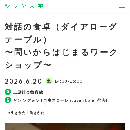
シブヤ大学
対話の食卓（ダイアローグ
テーブル）
〜問いからはじまるワーク
ショップ〜
2026.6.20
土
14:00-16:00
上原社会教育館
ヤン ソグォン [自由スコーレ (Jayu skole) 代表]
#生きかた・働きかた