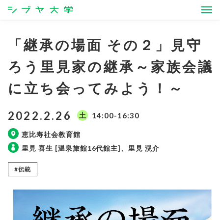
シブヤ大学
「継承の場面 その２」見守
ろう里見家の継承～家族会議
に立ち会ってみよう！～
2022.2.26
土
14:00-16:30
恵比寿社会教育館
里見 喜生 [温泉旅館16代館主]、里見 滉介
#伝統