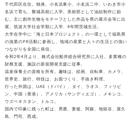
千代田区在住。独身。小名浜東小、小名浜二中、いわき市小
名浜で育ち、磐城高校に入学。美術部として油絵制作に励
む。主に創作生物をモチーフとした作品を県の展示会等に出
展。筑波大学社会学類に入学、4年間茨城生活。
大学在学中に「海と日本プロジェクト」の一環として福島県
の漁業のPR活動に参画し、地域の産業と人々の生活との強い
つながりを全国に発信。
令和2年4月より、株式会社船井総合研究所に入社。多業種の
財務支援、施設の新規開発支援に従事。
温泉保養士の資格を所有。趣味は、絵画、自転車、カメラ、
世界史、旅行。特技は、お面づくり、手抜き料理。
行った外国は、UAE（ドバイ）、タイ、ラオス、フィリピ
ン、中国（香港）、アメリカ（サンディエゴ）、メキシコ、
ウズベキスタン、トルコ。
国内で印象に残った町は、男鹿、妻籠、阿蘇、地獄谷、屋久
島、門司、西成。