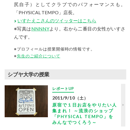
尻自子）としてクラブでのパフォーマンスも。
「PHYSICAL TEMPO」店長。
いすたえこさんのツイッターはこちら
※写真は
NNNNY
より。右から二番目の女性がいすさ
んです。
※プロフィールは授業開催時の情報です。
※
先生のご紹介について
シブヤ大学の授業
レポートUP
2011
/
9/10
（土）
原宿で１日お店をやりたい人
集まれ！ ～流浪のショップ
「PHYSICAL TEMPO」を
みんなでつくろう～