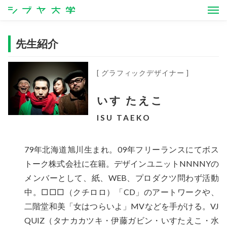
シブヤ大学
先生紹介
[ グラフィックデザイナー ]
いす たえこ
ISU TAEKO
79年北海道旭川生まれ。09年フリーランスにてボス
トーク株式会社に在籍。デザインユニットNNNNYの
メンバーとして、紙、WEB、プロダクツ問わず活動
中。□□□（クチロロ）「CD」のアートワークや、
二階堂和美「女はつらいよ」MVなどを手がける。VJ
QUIZ（タナカカツキ・伊藤ガビン・いすたえこ・水