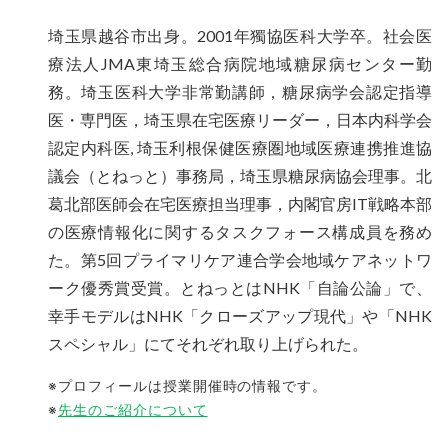
埼玉県越谷市出身。2001年獨協医科大学卒。社会医
療法人JMA東埼玉総合病院地域糖尿病センター勤
務。埼玉医科大学非常勤講師，糖尿病学会認定指導
医・専門医，埼玉県在宅医療リーダー，日本内科学会
認定内科医, 埼玉利根保健医療圏地域医療連携推進協
議会（とねっと）事務局，埼玉県糖尿病協会理事。北
葛北部医師会在宅医療担当理事，内閣官房IT戦略本部
の医療情報化に関するタスクフォース構成員を務め
た。第5回プライマリケア連合学会地域ケアネットワ
ーク優秀賞受賞。とねっとはNHK「自論公論」で、
幸手モデルはNHK「クローズアップ現代」や「NHK
スペシャル」にてそれぞれ取り上げられた。
※プロフィールは授業開催時の情報です。
※
先生のご紹介について