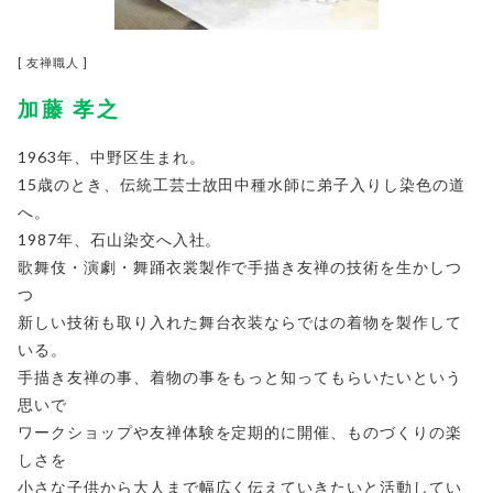
[ 友禅職人 ]
加藤 孝之
1963年、中野区生まれ。
15歳のとき、伝統工芸士故田中種水師に弟子入りし染色の道
へ。
1987年、石山染交へ入社。
歌舞伎・演劇・舞踊衣裳製作で手描き友禅の技術を生かしつ
つ
新しい技術も取り入れた舞台衣装ならではの着物を製作して
いる。
手描き友禅の事、着物の事をもっと知ってもらいたいという
思いで
ワークショップや友禅体験を定期的に開催、ものづくりの楽
しさを
小さな子供から大人まで幅広く伝えていきたいと活動してい