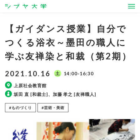
シブヤ大学
【ガイダンス授業】自分で
つくる浴衣～墨田の職人に
学ぶ友禅染と和裁（第2期）
2021.10.16
土
14:00-16:30
上原社会教育館
坂田 直 [和裁士]、加藤 孝之 [友禅職人]
#ものづくり
#芸術・美術