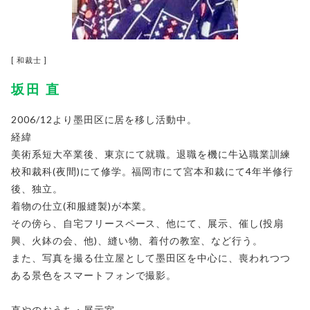
[ 和裁士 ]
坂田 直
2006/12より墨田区に居を移し活動中。
経緯
美術系短大卒業後、東京にて就職。退職を機に牛込職業訓練
校和裁科(夜間)にて修学。福岡市にて宮本和裁にて4年半修行
後、独立。
着物の仕立(和服縫製)が本業。
その傍ら、自宅フリースペース、他にて、展示、催し(投扇
興、火鉢の会、他)、縫い物、着付の教室、など行う。
また、写真を撮る仕立屋として墨田区を中心に、喪われつつ
ある景色をスマートフォンで撮影。
直やのおうち・展示室