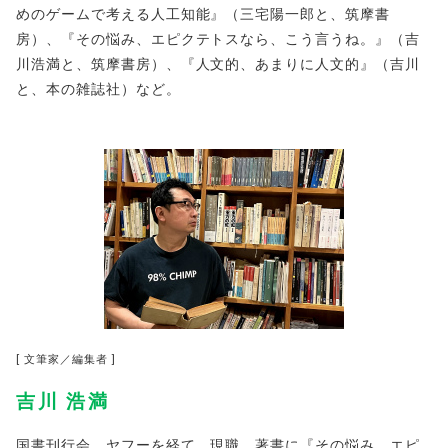
めのゲームで考える人工知能』（
三宅陽一郎と、筑摩書
房）、『その悩み、エピクテトスなら、
こう言うね。』（吉
川浩満と、筑摩書房）、『人文的、
あまりに人文的』（吉川
と、本の雑誌社）など。
[ 文筆家／編集者 ]
吉川 浩満
国書刊行会、ヤフーを経て、現職。著書に『その
悩み、エピ