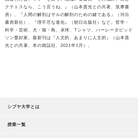
クテトスなら、こう言うね。』（山本貴光との共著、
筑摩書
房）、『人間の解剖はサルの解剖のための鍵である』（
河出
書房新社）、『理不尽な進化』（朝日出版社）など。哲学・
科学・芸術、犬・猫・鳥、卓球、Tシャツ、
ハーレーダビッド
ソン愛好家。最新刊は『人文的、
あまりに人文的』（山本貴
光との共著、本の雑誌社、2021年1
月）。
シブヤ大学とは
授業一覧