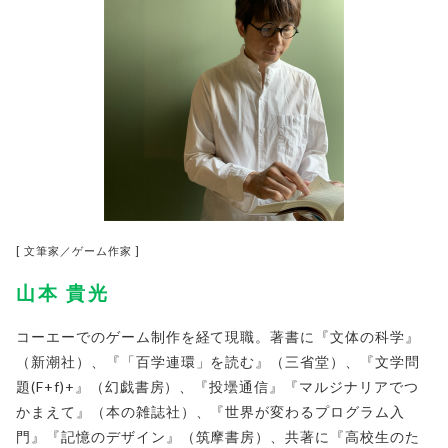
[ 文筆家／ゲーム作家 ]
山本 貴光
コーエーでのゲーム制作を経て現職。
著書に『文体の科学』
（新潮社）、『「百学連環」を読む』（
三省堂）、『文学問
題
(F+f)+
』（幻戯書房）、『投壜通信』
『マルジナリアでつ
かまえて』（本の雑誌社）、『
世界が変わるプログラム入
門』『記憶のデザイン』（筑摩書房）、
共著に『高校生のた